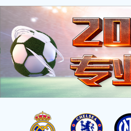
下载
将专业数
极速比