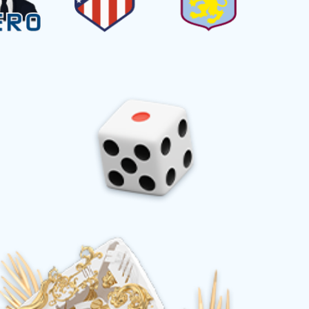
数据加密
平台数据经双向加密处理，防止非法访问与未授权
泄露。