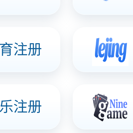
未来我们将继续围绕 星空入口 用户的真实需求，不断提升产品体验。
面
pp
内容更舒适。集成赛事直播、
场景下的观赛需求。