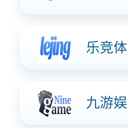
探索深色界
下载官方 A
全新夜间模式适配暗光环境，浏览星空入口平台
比分跟踪与数据分析，满足星空入口用户在不同