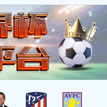
注册入口
事方式
身打造。
AI 分析