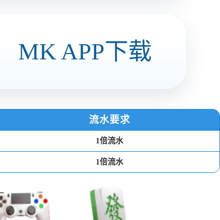
推荐平台
爱游戏·体育
mk国际体育
开云体育
星空入口
开云体育下载
BSPORTS下载