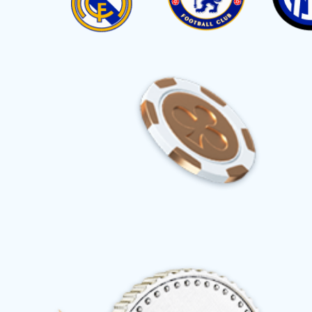
账户防护
结合行为验证和环境识别技术，增强用户身份识别
与操作安全。