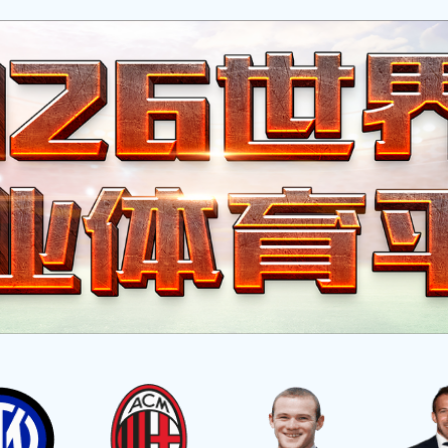
App下载
关于我们
体育资讯
 星空入口 App · 体验未来赛
据分析、互动社群与比分推送整合于一体，星空入口为体育迷量
分
互动社区
App Store 下载
Google Play 获取