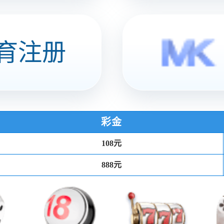
联系我们
快速导航
App下载
关于我们
隐私政策
rt@europartnerservizi.com
用户协议
网站地图