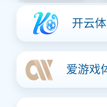
新增热门话题聚合区。
直播性能进一步增强。
2023年1月15日 · v5.1.0
自动深色模式上线。
个性推荐模型优化。
2021 年
2021年7月28日 · v4.7.2
奥运专属页面上线。
赛事通知机制增强。