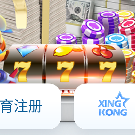
，可通过邮箱与我们联系：
rvizi.com
数据分布矩阵
用模块化方式展现多维数据分布情况，增强数据可读性与用户行
平均停留
人均交互
3m 41s
5.3次