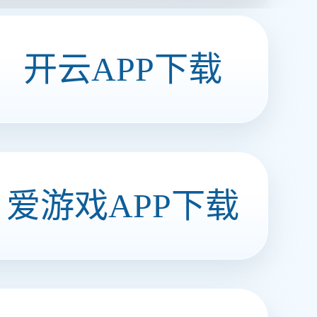
推荐平台
爱游戏·体育
mk国际体育
开云体育
星空入口
开云体育下载
BSPORTS下载