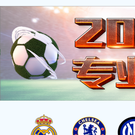
一、协议的接受
在您访问或使用本平台（以下简称
一旦您注册、登录、访问或使用
二、账户注册与使用
1. 用户在注册时应提供真实、
2. 用户不得以虚假信息注册账