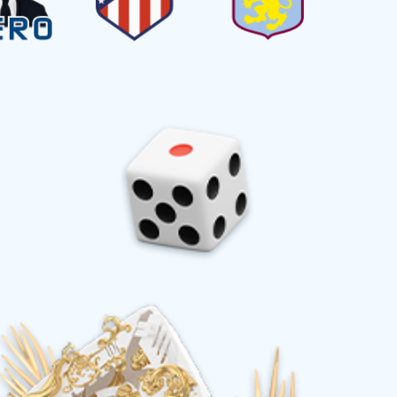
根据运营安排进行调整。
台或关联方所有，受相关法律保